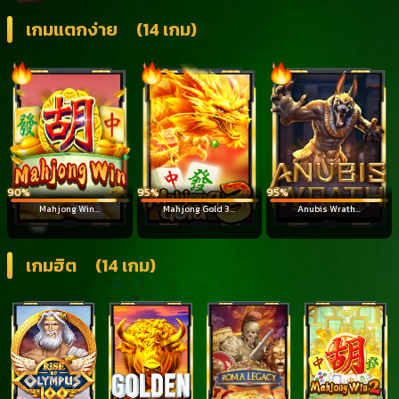
เกมแตกง่าย
(14 เกม)
90%
95%
95%
Mahjong Win...
Mahjong Gold 3...
Anubis Wrath...
เกมฮิต
(14 เกม)