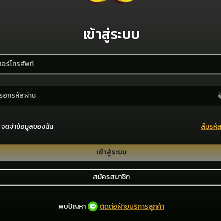
เข้าสู่ระบบ
บอร์โทรศัพท์
รอกรหัสผ่าน
จดจำข้อมูลของฉัน
ลืมรหั
เข้าสู่ระบบ
สมัครสมาชิก
พบปัญหา
ติดต่อฝ่ายบริการลูกค้า