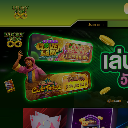
ประกาศ
: