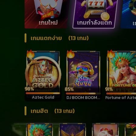
เกมใหม่
เกมกำลังแตก
เ
เกมแตกง่าย
(13 เกม)
98%
85%
91%
Aztec Gold
DJ BOOM BOOM...
Fortune of Aztec
Treasur...
เกมฮิต
(13 เกม)