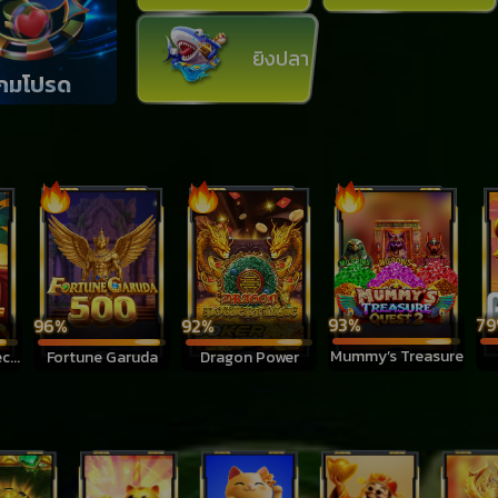
ยิงปลา
กมโปรด
93%
79
96%
92%
Mummy’s Treasure
...
Fortune Garuda
Dragon Power
Q...
500...
Flame...